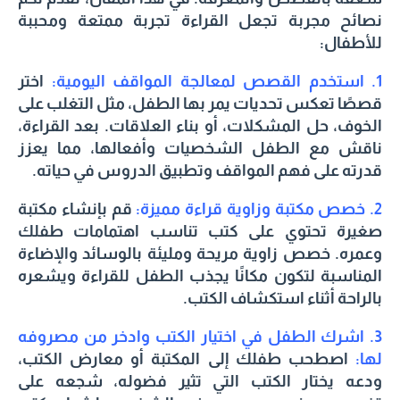
نصائح مجربة تجعل القراءة تجربة ممتعة ومحببة
للأطفال:
1. استخدم القصص لمعالجة المواقف اليومية:
اختر
قصصًا تعكس تحديات يمر بها الطفل، مثل التغلب على
الخوف، حل المشكلات، أو بناء العلاقات. بعد القراءة،
ناقش مع الطفل الشخصيات وأفعالها، مما يعزز
قدرته على فهم المواقف وتطبيق الدروس في حياته.
2. خصص مكتبة وزاوية قراءة مميزة:
قم بإنشاء مكتبة
صغيرة تحتوي على كتب تناسب اهتمامات طفلك
وعمره. خصص زاوية مريحة ومليئة بالوسائد والإضاءة
المناسبة لتكون مكانًا يجذب الطفل للقراءة ويشعره
بالراحة أثناء استكشاف الكتب.
3. اشرك الطفل في اختيار الكتب وادخر من مصروفه
لها:
اصطحب طفلك إلى المكتبة أو معارض الكتب،
ودعه يختار الكتب التي تثير فضوله، شجعه على