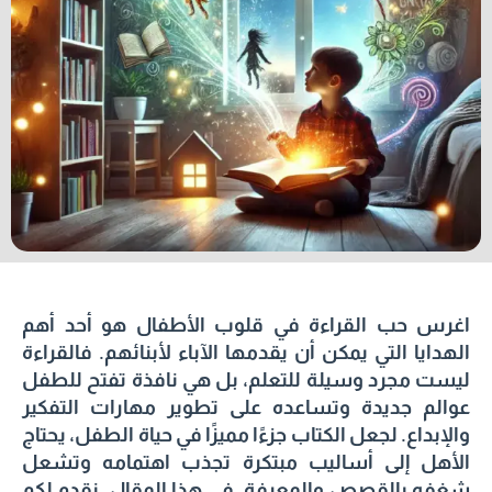
اغرس حب القراءة في قلوب الأطفال هو أحد أهم
الهدايا التي يمكن أن يقدمها الآباء لأبنائهم. فالقراءة
ليست مجرد وسيلة للتعلم، بل هي نافذة تفتح للطفل
عوالم جديدة وتساعده على تطوير مهارات التفكير
والإبداع. لجعل الكتاب جزءًا مميزًا في حياة الطفل، يحتاج
الأهل إلى أساليب مبتكرة تجذب اهتمامه وتشعل
شغفه بالقصص والمعرفة. في هذا المقال، نقدم لكم