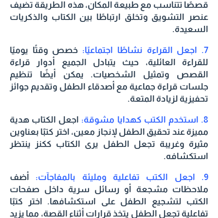
قصصًا تتناسب مع طبيعة المكان، هذه الطريقة تضيف
عنصر التشويق وتخلق ارتباطًا بين الكتاب والذكريات
السعيدة.
7. اجعل القراءة نشاطًا اجتماعيًا:
خصص وقتًا يوميًا
للقراءة العائلية، حيث يتبادل الجميع أدوار قراءة
القصص وتمثيل الشخصيات. يمكن أيضًا تنظيم
جلسات قراءة جماعية مع أصدقاء الطفل وتقديم جوائز
تحفيزية لزيادة المتعة.
8. استخدم الكتب كهدايا مشوقة:
اجعل الكتاب هدية
مميزة عند تحقيق الطفل لإنجاز معين، اختر كتبًا بعناوين
مثيرة وغريبة تجعل الطفل يرى الكتاب ككنز ينتظر
استكشافه.
9. اجعل الكتب تفاعلية ومليئة بالمفاجآت:
أضف
ملاحظات مشجعة أو رسائل سرية داخل صفحات
الكتب لتشجيع الطفل على استكشافها. اختر كتبًا
تفاعلية تجعل الطفل يتخذ قرارات أثناء القصة، مما يزيد