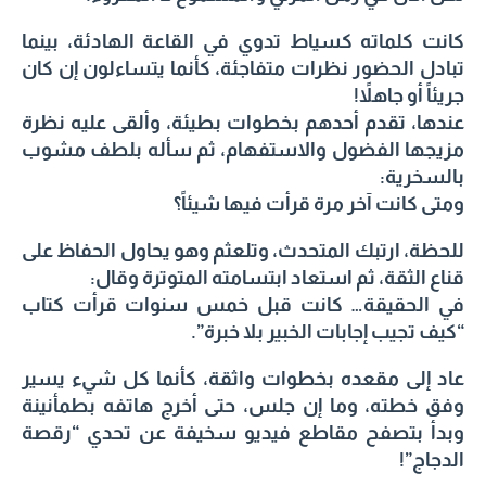
كانت كلماته كسياط تدوي في القاعة الهادئة، بينما
تبادل الحضور نظرات متفاجئة، كأنما يتساءلون إن كان
جريئاً أو جاهلاً!
عندها، تقدم أحدهم بخطوات بطيئة، وألقى عليه نظرة
مزيجها الفضول والاستفهام، ثم سأله بلطف مشوب
بالسخرية:
ومتى كانت آخر مرة قرأت فيها شيئاً؟
للحظة، ارتبك المتحدث، وتلعثم وهو يحاول الحفاظ على
قناع الثقة، ثم استعاد ابتسامته المتوترة وقال:
في الحقيقة… كانت قبل خمس سنوات قرأت كتاب
“كيف تجيب إجابات الخبير بلا خبرة”.
عاد إلى مقعده بخطوات واثقة، كأنما كل شيء يسير
وفق خطته، وما إن جلس، حتى أخرج هاتفه بطمأنينة
وبدأ بتصفح مقاطع فيديو سخيفة عن تحدي “رقصة
الدجاج”!