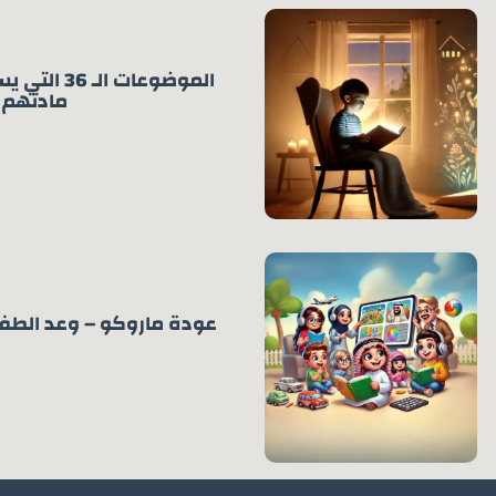
الموضوعات ال
مادتهم
عودة ماروكو – وعد الطفو