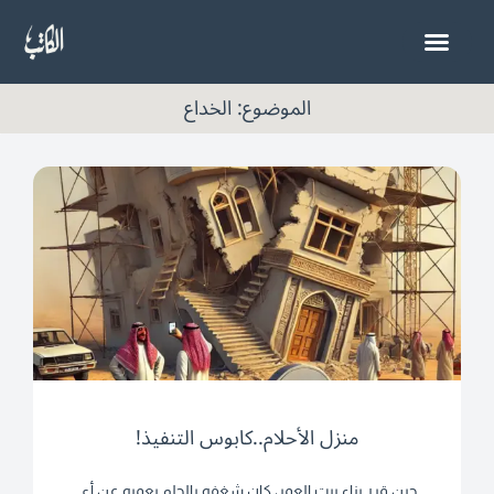
خطي
لى
لمحتوى
الموضوع: الخداع
منزل الأحلام..كابوس التنفيذ!
حين قرر بناء بيت العمر، كان شغفه بالحلم يعميه عن أي