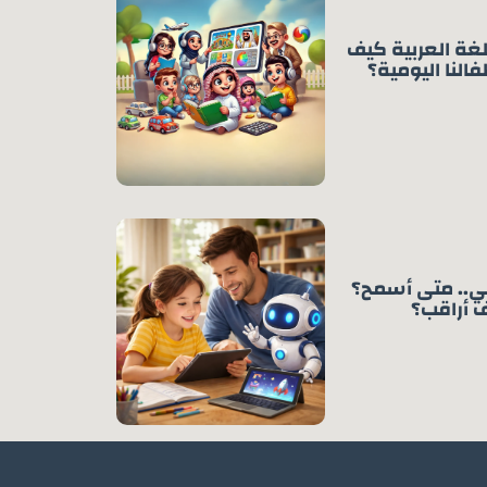
للغة العربية كيف
فالنا اليومية؟
عي.. متى أسمح؟
 أراقب؟