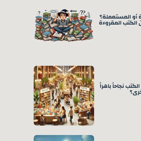
ة أو المستعملة؟
 الكتب المقروءة
تب نجاحاً باهراً
خرى؟