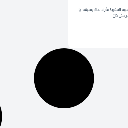
مِه المفرد! فأراد نداءً يسبقه: يا
حتى دُلَّ