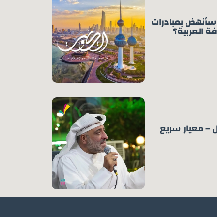
 سأنهض بمبادرات
ة العربية؟
ل – معيار سريع