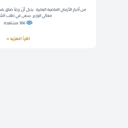
من أخبارِ الأزمانِ الماضية الغابرة.. يحكى أنّ رجلًا ضاق باس
معالي الوزير. سعى في طلب السِّر 
366 مشاهدة
اقرأ المزيد »