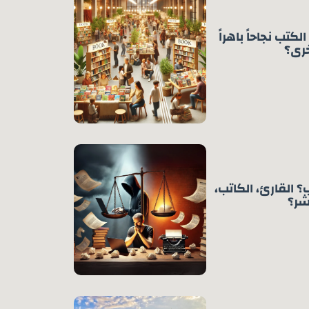
تب نجاحاً باهراً
خرى؟
 القارئ، الكاتب،
شر؟